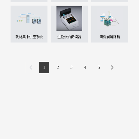
器
耗材集中供应系统
生物蛋白阅读器
清洗润滑除锈
1
2
3
4
5