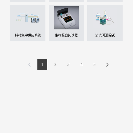
器
耗材集中供应系统
生物蛋白阅读器
清洗润滑除锈
1
2
3
4
5