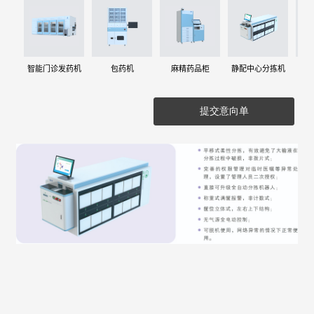
智能门诊发药机
包药机
麻精药品柜
静配中心分拣机
提交意向单