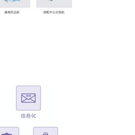
麻精药品柜
静配中心分拣机